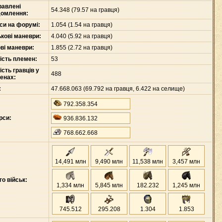
равлені
54
.
348 (79.57 на гравця)
домлення:
си на форумі:
1
.
054 (1.54 на гравця)
ькові маневри:
4
.
040 (5.92 на гравця)
ові маневри:
1
.
855 (2.72 на гравця)
кість племен:
53
ість гравців у
488
енах:
:
47
.
668
.
063 (69
.
792 на гравця, 6
.
422 на селище)
792
.
358
.
354
рси:
936
.
836
.
132
768
.
662
.
668
14,491 млн
9,490 млн
11,538 млн
3,457 млн
о військ:
1,334 млн
5,845 млн
182
.
232
1,245 млн
745
.
512
295
.
208
1
.
304
1
.
853