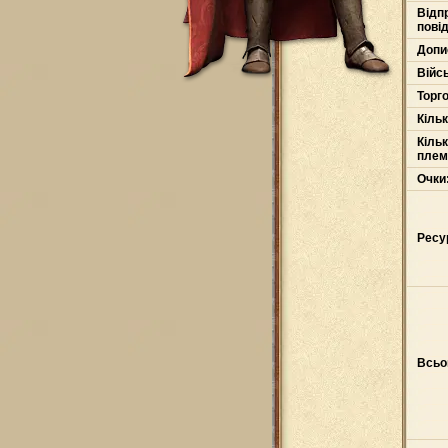
Відп
пові
Допи
Війс
Торг
Кіль
Кільк
плем
Очки
Ресу
Всьог