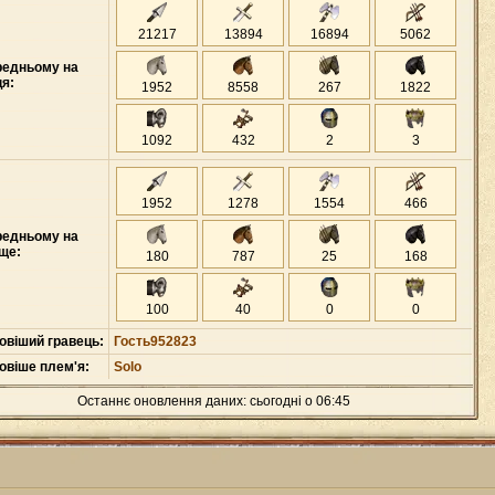
21217
13894
16894
5062
редньому на
ця:
1952
8558
267
1822
1092
432
2
3
1952
1278
1554
466
редньому на
ще:
180
787
25
168
100
40
0
0
овіший гравець:
Гость952823
овіше плем'я:
Solo
Останнє оновлення даних: сьогодні о 06:45