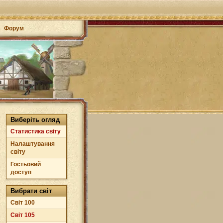
Форум
Виберіть огляд
Статистика світу
Налаштування
світу
Гостьовий
доступ
Вибрати світ
Світ 100
Світ 105