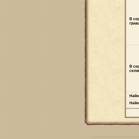
В се
грав
В се
сели
Найн
Найн