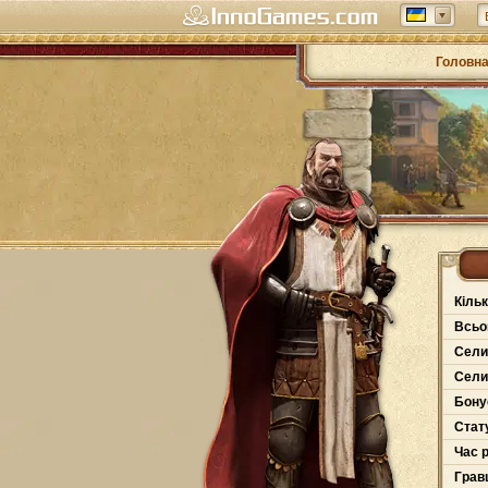
Головн
Кільк
Всьо
Сели
Сели
Бону
Стат
Час 
Грав