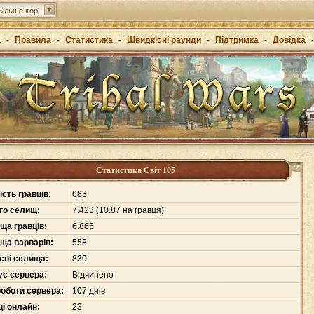
Більше ігор:
а
-
Правила
-
Статистика
-
Швидкісні раунди
-
Підтримка
-
Довідка
-
Статистика Світ 105
ість гравців:
683
го селищ:
7
.
423 (10.87 на гравця)
ща гравців:
6
.
865
ща варварів:
558
сні селища:
830
ус сервера:
Відчинено
роботи сервера:
107 днів
ці онлайн:
23